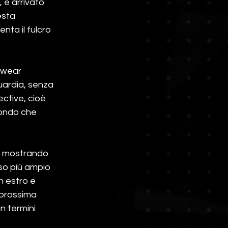
 è arrivato 
esta 
ta il fulcro 
swear 
uardia, senza 
ective, cioè 
 mondo che 
re mostrando 
so più ampio 
 estro e 
 prossima 
n termini 