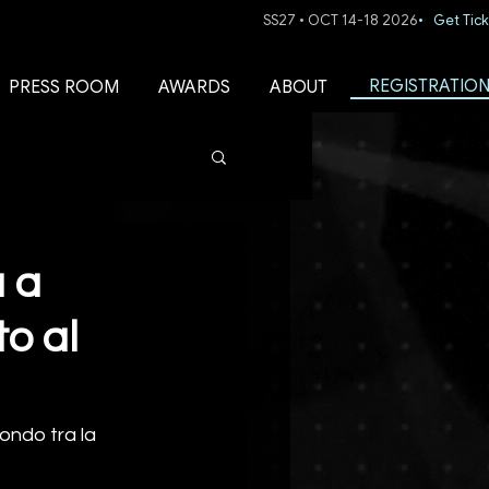
SS27 • OCT 14-18 2026
• Get Tick
REGISTRATIO
PRESS ROOM
AWARDS
ABOUT
a a
o al
ondo tra la 