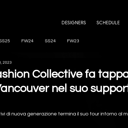
DESIGNERS
SCHEDULE
SS25
FW24
SS24
FW23
, 2023
shion Collective fa tapp
Vancouver nel suo support
ivi di nuova generazione termina il suo tour intorno al m