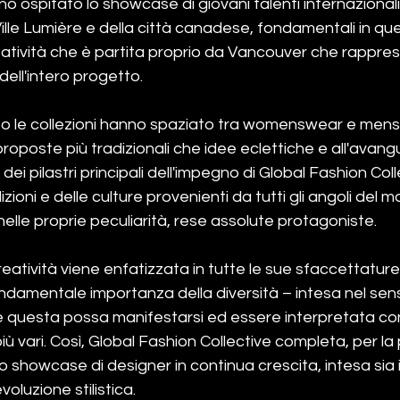
o ospitato lo showcase di giovani talenti internazionali,
Ville Lumière e della città canadese, fondamentali in qu
tività che è partita proprio da Vancouver che rappresen
dell'intero progetto.
o le collezioni hanno spaziato tra womenswear e men
poste più tradizionali che idee eclettiche e all'avang
ei pilastri principali dell'impegno di Global Fashion Coll
dizioni e delle culture provenienti da tutti gli angoli del
lle proprie peculiarità, rese assolute protagoniste. 
eatività viene enfatizzata in tutte le sue sfaccettatu
fondamentale importanza della diversità – intesa nel sen
e questa possa manifestarsi ed essere interpretata con
più vari. Così, Global Fashion Collective completa, per la
uo showcase di designer in continua crescita, intesa sia i
oluzione stilistica.