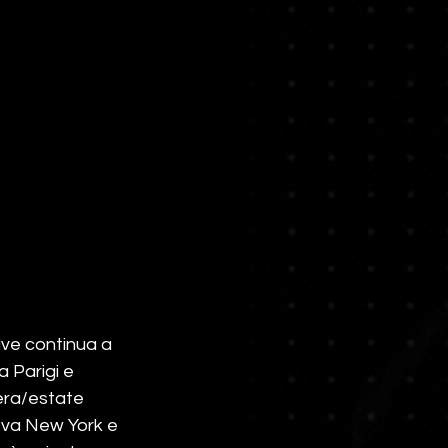
ive continua a 
 Parigi e 
era/estate 
deva New York e 